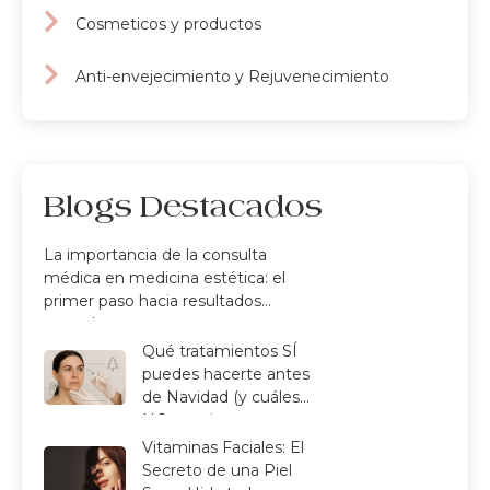
Cosmeticos y productos
Anti-envejecimiento y Rejuvenecimiento
Blogs Destacados
La importancia de la consulta
médica en medicina estética: el
primer paso hacia resultados
naturales y seguros
Qué tratamientos SÍ
puedes hacerte antes
de Navidad (y cuáles
NO convienen por
tiempo de
Vitaminas Faciales: El
recuperación)
Secreto de una Piel