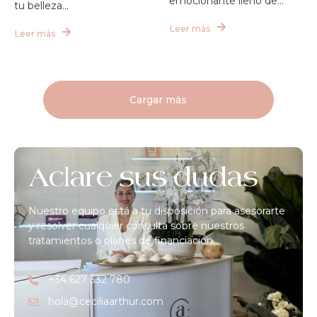
emocionante lleno de...
tu belleza...
Leer más
Leer más
Cargar más
Aclare sus dudas
Nuestro equipo está a tu disposición para asesorarte
y resolver cualquier consulta sobre nuestros
tratamientos o planes de financiación.
+34 627 332 780
hola@ceciliaarthur.com