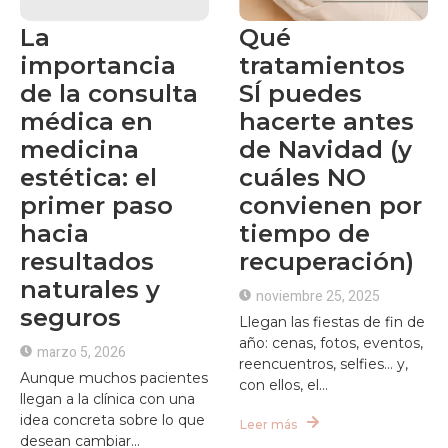
La
Qué
importancia
tratamientos
de la consulta
SÍ puedes
médica en
hacerte antes
medicina
de Navidad (y
estética: el
cuáles NO
primer paso
convienen por
hacia
tiempo de
resultados
recuperación)
naturales y
noviembre 25, 2025
seguros
Llegan las fiestas de fin de
año: cenas, fotos, eventos,
marzo 5, 2026
reencuentros, selfies… y,
Aunque muchos pacientes
con ellos, el...
llegan a la clínica con una
idea concreta sobre lo que
Leer más
desean cambiar...