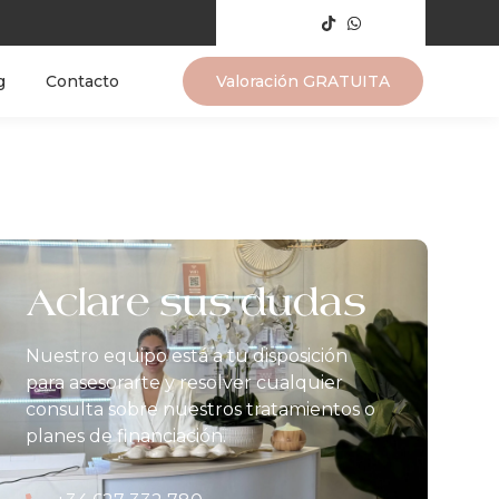
g
Contacto
Valoración GRATUITA
Aclare sus dudas
Nuestro equipo está a tu disposición
para asesorarte y resolver cualquier
consulta sobre nuestros tratamientos o
planes de financiación.